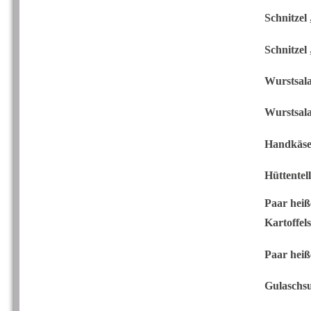
Schnitzel
Schnitzel
Wurstsal
Wurstsala
Handkäse 
Hüttentel
Paar hei
Kartoffel
Paar heiß
Gulas